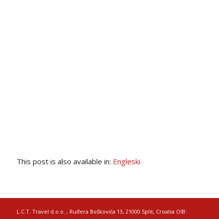
This post is also available in:
Engleski
L.C.T. Travel d.o.o. , Ruđera Boškovića 13, 21000 Split, Croatia OIB: