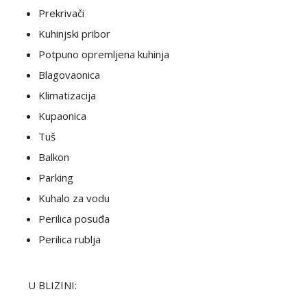
Prekrivači
Kuhinjski pribor
Potpuno opremljena kuhinja
Blagovaonica
Klimatizacija
Kupaonica
Tuš
Balkon
Parking
Kuhalo za vodu
Perilica posuđa
Perilica rublja
U BLIZINI: