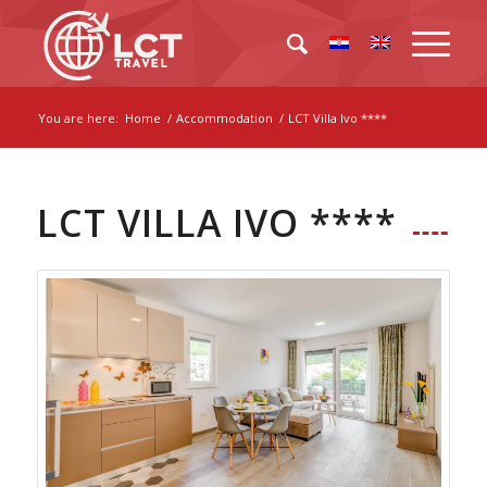
You are here:
Home
/
Accommodation
/
LCT Villa Ivo ****
LCT VILLA IVO ****