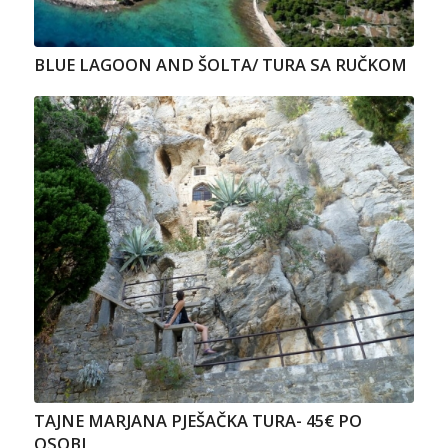
BLUE LAGOON AND ŠOLTA/ TURA SA RUČKOM
TAJNE MARJANA PJEŠAČKA TURA- 45€ PO
OSOBI