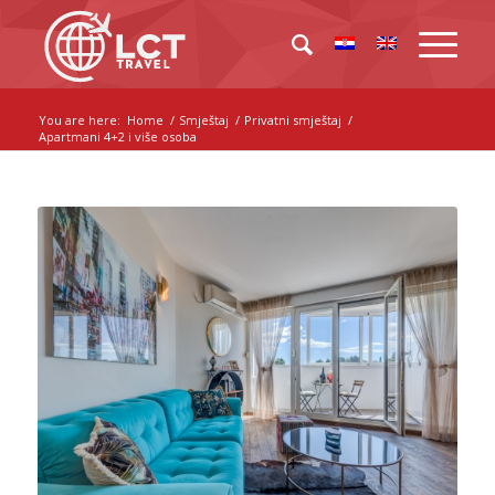
You are here:
Home
/
Smještaj
/
Privatni smještaj
/
Apartmani 4+2 i više osoba