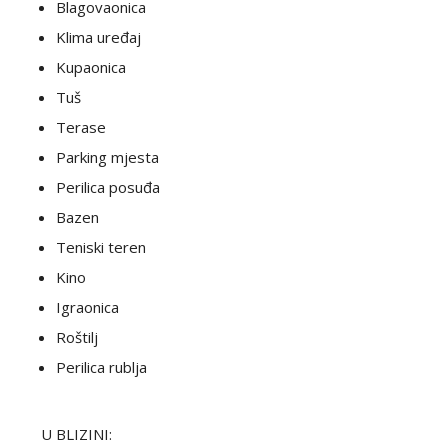
Blagovaonica
Klima uređaj
Kupaonica
Tuš
Terase
Parking mjesta
Perilica posuđa
Bazen
Teniski teren
Kino
Igraonica
Roštilj
Perilica rublja
U BLIZINI: