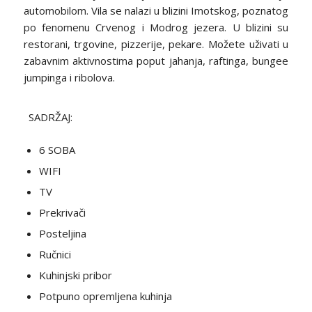
automobilom. Vila se nalazi u blizini Imotskog, poznatog
po fenomenu Crvenog i Modrog jezera. U blizini su
restorani, trgovine, pizzerije, pekare. Možete uživati u
zabavnim aktivnostima poput jahanja, raftinga, bungee
jumpinga i ribolova.
SADRŽAJ:
6 SOBA
WIFI
TV
Prekrivači
Posteljina
Ručnici
Kuhinjski pribor
Potpuno opremljena kuhinja