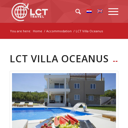
You are here:
Home
/
Accommodation
/
LCT Villa Oceanus
LCT VILLA OCEANUS