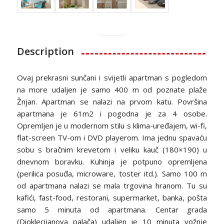
Description
Ovaj prekrasni sunčani i svijetli apartman s pogledom
na more udaljen je samo 400 m od poznate plaže
Žnjan. Apartman se nalazi na prvom katu. Površina
apartmana je 61m2 i pogodna je za 4 osobe.
Opremljen je u modernom stilu s klima-uređajem, wi-fi,
flat-screen TV-om i DVD playerom. Ima jednu spavaću
sobu s bračnim krevetom i veliku kauč (180×190) u
dnevnom boravku. Kuhinja je potpuno opremljena
(perilica posuđa, microware, toster itd.). Samo 100 m
od apartmana nalazi se mala trgovina hranom. Tu su
kafići, fast-food, restorani, supermarket, banka, pošta
samo 5 minuta od apartmana. Centar grada
(Dioklecijanova palača) udaljen je 10 minuta vožnje