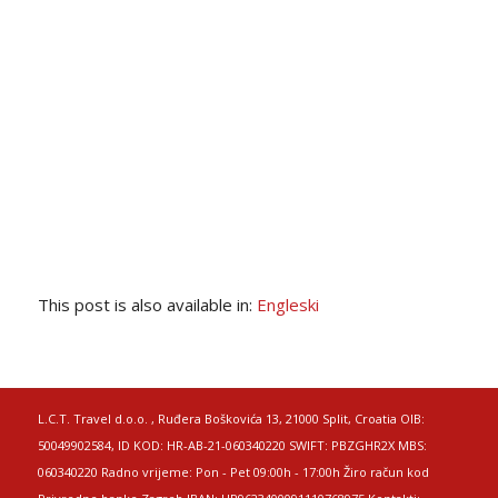
This post is also available in:
Engleski
L.C.T. Travel d.o.o. , Ruđera Boškovića 13, 21000 Split, Croatia OIB:
50049902584, ID KOD: HR-AB-21-060340220 SWIFT: PBZGHR2X MBS:
060340220 Radno vrijeme: Pon - Pet 09:00h - 17:00h Žiro račun kod