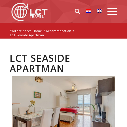
You are here:
Home
/
Accommodation
/
LCT Seaside Apartman
LCT SEASIDE
APARTMAN