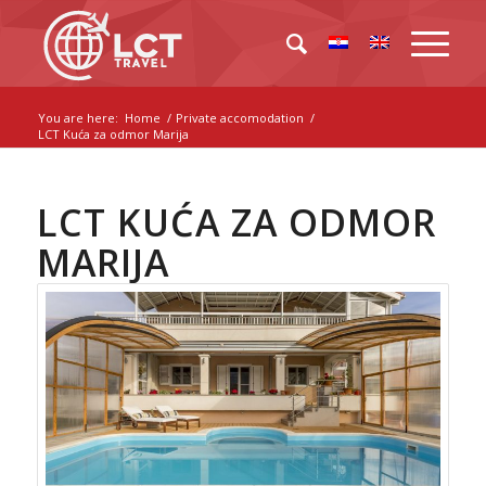
You are here:
Home
/
Private accomodation
/
LCT Kuća za odmor Marija
LCT KUĆA ZA ODMOR
MARIJA