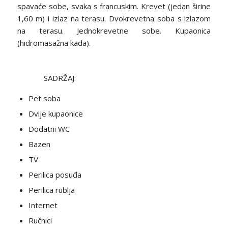
spavaće sobe, svaka s francuskim. Krevet (jedan širine
1,60 m) i izlaz na terasu. Dvokrevetna soba s izlazom
na terasu. Jednokrevetne sobe. Kupaonica
(hidromasažna kada).
SADRŽAJ:
Pet soba
Dvije kupaonice
Dodatni WC
Bazen
TV
Perilica posuđa
Perilica rublja
Internet
Ručnici