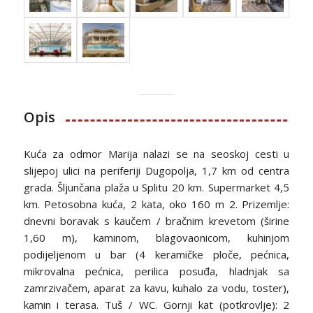
Opis
Kuća za odmor Marija nalazi se na seoskoj cesti u
slijepoj ulici na periferiji Dugopolja, 1,7 km od centra
grada. Šljunčana plaža u Splitu 20 km. Supermarket 4,5
km. Petosobna kuća, 2 kata, oko 160 m 2. Prizemlje:
dnevni boravak s kaučem / bračnim krevetom (širine
1,60 m), kaminom, blagovaonicom, kuhinjom
podijeljenom u bar (4 keramičke ploče, pećnica,
mikrovalna pećnica, perilica posuđa, hladnjak sa
zamrzivačem, aparat za kavu, kuhalo za vodu, toster),
kamin i terasa. Tuš / WC. Gornji kat (potkrovlje): 2